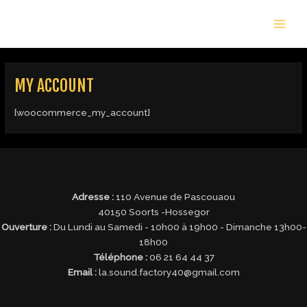
Aller
MAI
au
MEN
contenu
MY ACCOUNT
[woocommerce_my_account]
Adresse :
110 Avenue de Pascouaou
40150 Soorts -Hossegor
Ouverture :
Du Lundi au Samedi - 10h00 à 19h00 - Dimanche 13h00-
18h00
Téléphone :
06 21 64 44 37
Email :
la.sound.factory40@gmail.com